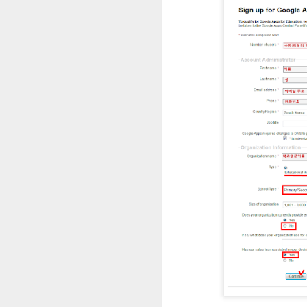
Everycom X7s Plus 리뷰 - 1편 가성비 좋은 저가 빔프로젝터, 개봉 및 기본 테스트
6
Qnap NAS에서 부팅시 명령(Commands)을 자동 실행하는 방법 및 서로 다른 하드디스크의 폴더를 서로 연결하기
갤럭시 시리즈 지문인식 설정하는 팁! 여러 개 손가락 설정하는 팁!
교실에서 영화만들기 수업의 흐름 #2 (촬영단계)
허무했던 LG TV 겸용 모니터 27MA53 노이즈 잔상 문제 해결
QR코드를 인쇄해서 아이들이 쉽게 볼
작업 스케줄러 사용법 - 윈도우7의 강력한 예약기능
교실에서 영화 만들기의 수업흐름 #1 (촬영준비단계)
1
PC용 구글드라이브를 활용(동기화 기능)하여 교실수업 / 업무 효율성을 높이기
구글앱스(구글 드라이브)를 활용한 모둠활동 구성하기
[ 뮤직드라마 ] 협동하는 세상(2014)