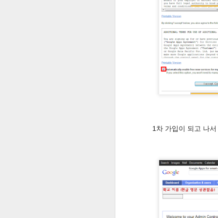
구글 / 구글앱스 로그인하기
1
구글앱스 회원 등록하기
구글 앱스를 활용하기 전.. 크롬 브라우저부터 사용해 보자
All share Play를 갤럭시 노트와 갤럭시 탭에서 사용하기
각 단원별로 문항수는 선다형150문항
모바일기기 wifi의 ip주소를 수동으로 설정하기 - wifi의 접속을 조금더 빠르게!
6
틀리면 몇 문제 뒤에 다시 풀도록 되
1차 가입이 되고 나
주요 게임들 간단하게 설명하자면..
원격제어어플 Crazy Remote와 다중디스플레이를 연계해서 수업에 활용하기
우주 방위군 설명
구글 앱스 교육용 계정(Google Apps for Education) 가입하기
게임 설명은 그렇게 필요하지는 않겠
문제 풀기도 화살표 좌우로 문항 선택
다중 디스플레이(듀얼 모니터)의 교실 PC에 설치하기
게임은 간단해서 하다가 보면 어렵지 
교실에 무선환경 구축하기 #1 - 유무선공유기 사용
7