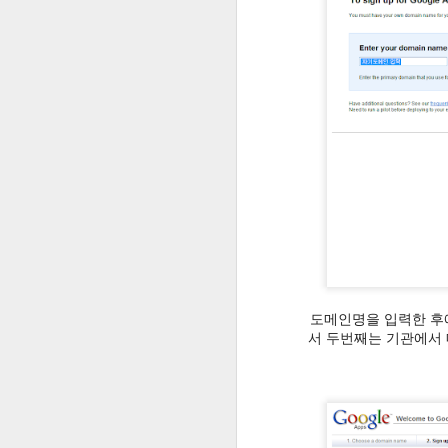
[세월호 추모영상] 2016 양산석산초 5학년 4반 세월호 참사 2주기 추모영상
[세월호 추모영상] 2015 양산석산초 5학년1반 세월호 참사 1주기 추모영상
[단편영화] 죽음의 기말고사 (2015)
상단의 상세검색을 해서 원하는 단원
로 접속을 시킬 수 있습니다.
[연구학교 보고회 영상] 2014 신양초 진로연구학교 보고회영상 - 내 꿈을 찾아서
[뮤직비디오] 졸업공연 - 나는 나비 립덥무비
[뮤직드라마] 교실에서 찾은 희망 2014 - 겨울교실(2014)
Flipaclip 앱으로 미술 애니메이션 수업하기 #1 애니메이션 이해와 제작 전 단계..
도메인명을 입력한 후
서 두번째는 기관에서
EBS 역사가 술술과 함께하는 사회공부
Everycom X7s Plus 리뷰 - 2편 빔프로젝터 설정하기
1
3D 프린트를 활용해서 다용도 랜턴걸이(Lantern Hanger) 만들기