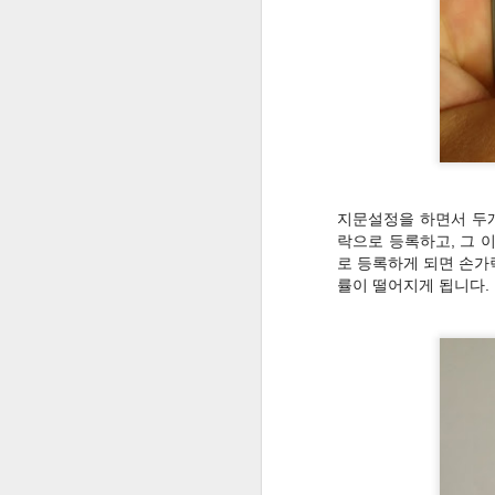
Kinemaster 사용법 익히기 - 영상제작을 활용한 수업 방법 #2
3
잠자던 블로그를 깨워볼까....
영상제작을 활용한 수업 방법 #1 - 동영상편집 어플 Kinemaster 소개
교육용 구글앱스의 정책이 바뀌어 계정용량이 무제한으로....
지문설정을 하면서 두
락으로 등록하고, 그 
[ 단편영화 ] 신 별주부전(2013)
로 등록하게 되면 손가
률이 떨어지게 됩니다.
[ 단편영화 ] 단 한 그루의 나무(2013)
2
[ 단편영화 ] 영혼체인지(2013)
[ 단편영화 ] 호박탈 - 각시탈 패러디(2012)
[ 단편영화 ] 시간여행(2012)
[ 뮤직드라마 ] 꼴찌를 위하여(2012)