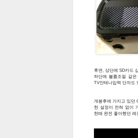
PC로 스마트폰을 원격제어 - Teamviewer QuickSupport
에듀 블럭 팡팡(블럭 블라스트 
블로그 오픈..
10개 블럭 사용할 때마다 퀴즈 풀어
나면 일정 주기로 더미 블럭이 생성 
설정에서 난이도 변경을 할 수 있습니
세계수 수호대
후면, 상단에 SD카드 
타워디펜스 게임입니다. 몰려오는 적
하단에 볼륨조절 같은
TV안테나입력 단자도 
개봉후에 가지고 있던 C
타워 선택 후에 원하는 위치에 클릭을
한 설정이 전혀 없이
배속까지 됩니다. 설치하고 나서 배
한때 완전 좋아했던 
너무 줄어서 2배속까지만 넣었습니다
설정에서 난이도 조절 및 도움말 확인