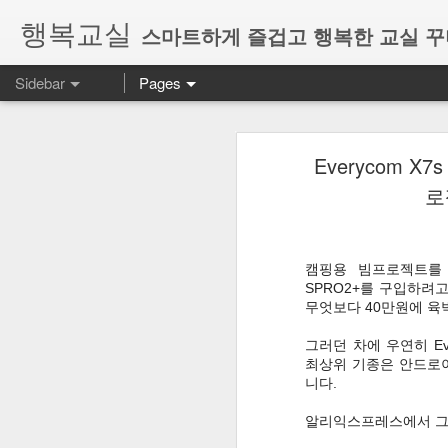
행복교실
스마트하게 즐겁고 행복한 교실 
Sidebar
Pages
ON 행복 놀이터 : 단원 마무리 정리를 웹게임으로 즐겁게 해봐요~
ON 행복 놀이터 
Everycom X
행복놀이터 : 미니게임과 학습게임으로 수업을 즐겁게(feat. AI Studio) #1. 소개
올해 바이브코딩에 관심을 가지게 되
로
코딩할 때 기능적인 아이디어나 수업
구글 스프레드시트와 함께 하는 마일리지 학급 경영 (feat 화폐경영)
웹게임으로 단원 평가 또는 단원 마무
[ 구글 설문 학습 ] 6학년 2학기 사회 2.2단원 14차시 - 지구촌 평화와 발전을 위해 비정부 기구를 만들어 실천해보기
제가 6학년 과학전담이라서 과학교과
캠핑용 빔프로젝트를 
니다~ 혼자서 만들다 보니.. 속도가 더
SPRO2+를 구입하려
[ 구글 설문 학습 ] 6학년 2학기 사회 2.2단원 10차시 - 지구촌 갈등을 평화롭게 해결하는 방법 토의하기
무엇보다 40만원에 육
그러던 차에 우연히 Ev
[ 구글 설문 학습 ] 6학년 2학기 사회 2.2단원 8-9차시 - 지구촌 갈등의 원인과 문제점 알아보기
ON행복놀이터 :
https://on.
최상위 기종은 안드로
니다.
[ 구글 설문 학습 ] 6학년 도덕 4-4. 공정한 세상을 만들어요
-첫번째 메뉴 미니게임은 전자칠판, 
알리익스프레스에서 그나
반응게임 위주에 과학교과 터치 게임
프레젠테이션 발표수업에 클로바더빙 활용하기 #1 선생님 보유 아이디로 클로바 더빙 함께 사용하기