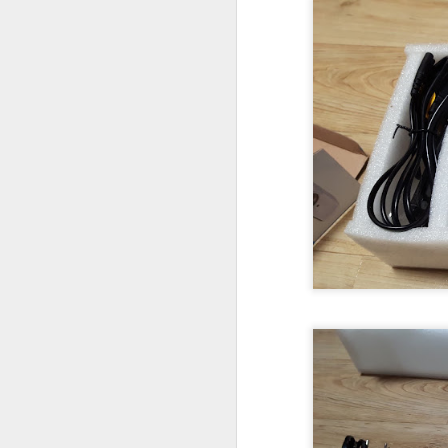
[세월호 추모영상] 2016 양산석산초 5학년 4반 세월호 참사 2주기 추모영상
[세월호 추모영상] 2015 양산석산초 5학년1반 세월호 참사 1주기 추모영상
[단편영화] 죽음의 기말고사 (2015)
상단의 상세검색을 해서 원하는 단원
로 접속을 시킬 수 있습니다.
[연구학교 보고회 영상] 2014 신양초 진로연구학교 보고회영상 - 내 꿈을 찾아서
[뮤직비디오] 졸업공연 - 나는 나비 립덥무비
[뮤직드라마] 교실에서 찾은 희망 2014 - 겨울교실(2014)
Flipaclip 앱으로 미술 애니메이션 수업하기 #1 애니메이션 이해와 제작 전 단계..
EBS 역사가 술술과 함께하는 사회공부
Everycom X7s Plus 리뷰 - 2편 빔프로젝터 설정하기
1
3D 프린트를 활용해서 다용도 랜턴걸이(Lantern Hanger) 만들기