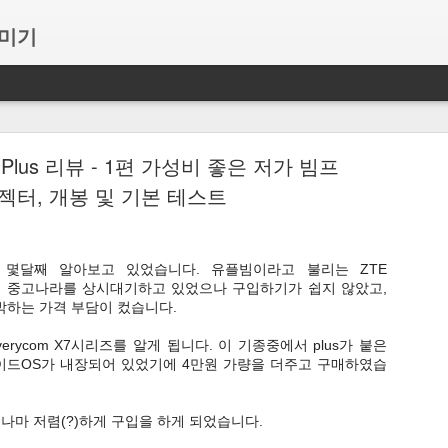
꾸미기
: 단원 마무리 정리를 웹게임으로 즐겁게 해봐요~
7s Plus 리뷰 - 1편 가성비 좋은 저가 빔프
면서 이것저것 만들기 시작했는데, 모아서 플랫폼처럼 만들어 봤습니다.
젝터, 개봉 및 기본 테스트
 활용으로 참고나 도움이 될까 싶어서 올려봅니다.
리 정리를 할 수 있는 활동입니다.
 위주이고, 5학년 사회도 있습니다. 웹게임이 적용되는 학년, 단원은 
몇달째 알아보고 있었습니다. 유플빔이라고 불리는 ZTE
딥니다...
고 중고나라를 상시대기하고 있었으나 구입하기가 쉽지 않았고,
박하는 가격 부담이 컸습니다.
erycom X7시리즈를 알게 됩니다. 이 기종중에서 plus가 붙은
happyclass.kr
에서 퀴즈를 풀면서 다양한 게임을 즐기는 방식입니다
이드OS가 내장되어 있었기에 4만원 가량을 더주고 구매하였습
모바일웹 상관없이 가능한 터치 위주의 게임이 되고, 1~8명까지 게임이
마 저렴(?)하게 구입을 하게 되었습니다.
도 있습니다.