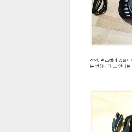
Kinemaster 사용법 익히기 - 영상제작을 활용한 수업 방법 #2
3
잠자던 블로그를 깨워볼까....
영상제작을 활용한 수업 방법 #1 - 동영상편집 어플 Kinemaster 소개
교육용 구글앱스의 정책이 바뀌어 계정용량이 무제한으로....
전면, 렌즈캡이 있습니
[ 단편영화 ] 신 별주부전(2013)
본 받침대와 그 옆에는
[ 단편영화 ] 단 한 그루의 나무(2013)
2
[ 단편영화 ] 영혼체인지(2013)
[ 단편영화 ] 호박탈 - 각시탈 패러디(2012)
[ 단편영화 ] 시간여행(2012)
[ 뮤직드라마 ] 꼴찌를 위하여(2012)