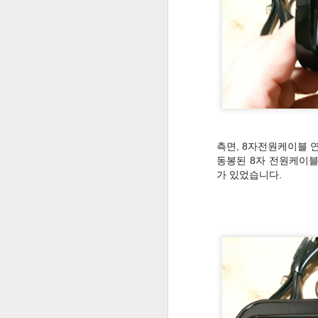
구글 / 구글앱스 로그인하기
1
구글앱스 회원 등록하기
구글 앱스를 활용하기 전.. 크롬 브라우저부터 사용해 보자
All share Play를 갤럭시 노트와 갤럭시 탭에서 사용하기
각 단원별로 문항수는 선다형150문항
측면, 8자전원케이블 
모바일기기 wifi의 ip주소를 수동으로 설정하기 - wifi의 접속을 조금더 빠르게!
6
동봉된 8자 전원케이
틀리면 몇 문제 뒤에 다시 풀도록 되
가 있었습니다.
주요 게임들 간단하게 설명하자면..
원격제어어플 Crazy Remote와 다중디스플레이를 연계해서 수업에 활용하기
우주 방위군 설명
구글 앱스 교육용 계정(Google Apps for Education) 가입하기
게임 설명은 그렇게 필요하지는 않겠
문제 풀기도 화살표 좌우로 문항 선택
다중 디스플레이(듀얼 모니터)의 교실 PC에 설치하기
게임은 간단해서 하다가 보면 어렵지 
교실에 무선환경 구축하기 #1 - 유무선공유기 사용
7