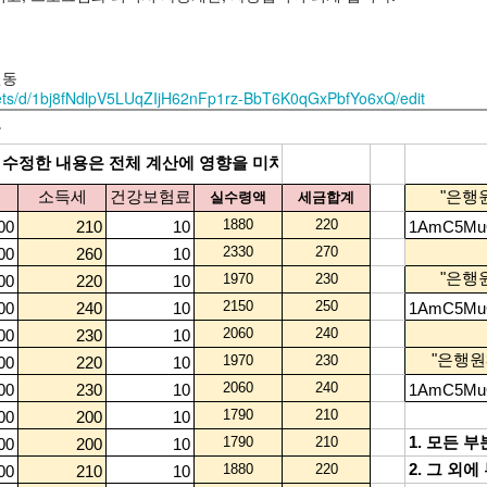
연동
eets/d/1bj8fNdlpV5LUqZIjH62nFp1rz-BbT6K0qGxPbfYo6xQ/edit