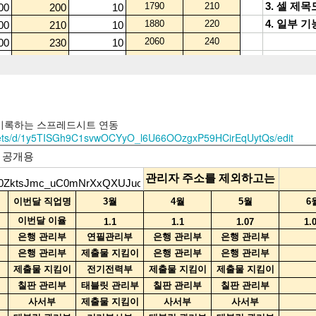
 기록하는 스프레드시트 연동
heets/d/1y5TISGh9C1svwOCYyO_l6U66OOzgxP59HCirEqUytQs/edit