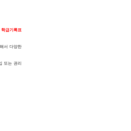
던 학급기록표
용해서 다양한
입 또는 권리