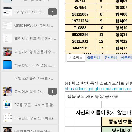
Everycom X7s Plus 리뷰 - 1편 가성비 좋은 저가 빔프로젝터, 개봉 및 기본 테스트
6
Qnap NAS에서 부팅시 명령(Commands)을 자동 실행하는 방법 및 서로 다른 하드디스크의 폴더를 서로 연결하기
갤럭시 시리즈 지문인식 설정하는 팁! 여러 개 손가락 설정하는 팁!
교실에서 영화만들기 수업의 흐름 #2 (촬영단계)
허무했던 LG TV 겸용 모니터 27MA53 노이즈 잔상 문제 해결
작업 스케줄러 사용법 - 윈도우7의 강력한 예약기능
(4) 학급 학생 통장 스프레드시트 연
https://docs.google.com/spread
교실에서 영화 만들기의 수업흐름 #1 (촬영준비단계)
1
PC용 구글드라이브를 활용(동기화 기능)하여 교실수업 / 업무 효율성을 높이기
구글앱스(구글 드라이브)를 활용한 모둠활동 구성하기
[ 뮤직드라마 ] 협동하는 세상(2014)