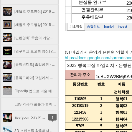
[세월호 추모영상] 2016 양산석산초 5학년 4반 세월호 참사 2주기 추모영상
[세월호 추모영상] 2015 양산석산초 5학년1반 세월호 참사 1주기 추모영상
[단편영화] 죽음의 기말고사 (2015)
[연구학교 보고회 영상] 2014 신양초 진로연구학교 보고회영상 - 내 꿈을 찾아서
(3) 마일리지 운영의 은행원 역할이
https://docs.google.com/spreads
[뮤직비디오] 졸업공연 - 나는 나비 립덥무비
[뮤직드라마] 교실에서 찾은 희망 2014 - 겨울교실(2014)
Flipaclip 앱으로 미술 애니메이션 수업하기 #1 애니메이션 이해와 제작 전 단계..
EBS 역사가 술술과 함께하는 사회공부
Everycom X7s Plus 리뷰 - 2편 빔프로젝터 설정하기
1
3D 프린트를 활용해서 다용도 랜턴걸이(Lantern Hanger) 만들기