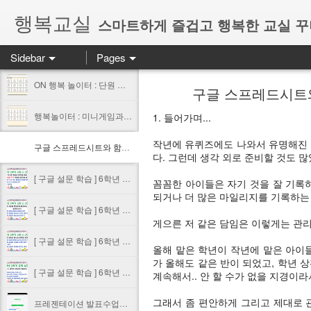
행복교실
스마트하게 즐겁고 행복한 교실 
Sidebar
Pages
ON 행복 놀이터 : 단원 마무리 정리를 웹게임으로 즐겁게 해봐요~
구글 스프레드시트와 
행복놀이터 : 미니게임과 학습게임으로 수업을 즐겁게(feat. AI Studio) #1. 소개
1. 들어가며...
작년에 유퀴즈에도 나와서 유명해진 
구글 스프레드시트와 함께 하는 마일리지 학급 경영 (feat 화폐경영)
다. 그런데 생각 외로 준비할 것도 많
[ 구글 설문 학습 ] 6학년 2학기 사회 2.2단원 14차시 - 지구촌 평화와 발전을 위해 비정부 기구를 만들어 실천해보기
꼼꼼한 아이들은 자기 것을 잘 기록
되거나 더 많은 마일리지를 기록하는
[ 구글 설문 학습 ] 6학년 2학기 사회 2.2단원 10차시 - 지구촌 갈등을 평화롭게 해결하는 방법 토의하기
게으른 저 같은 담임은 이렇게는 관리
[ 구글 설문 학습 ] 6학년 2학기 사회 2.2단원 8-9차시 - 지구촌 갈등의 원인과 문제점 알아보기
올해 맡은 학년이 작년에 맡은 아이
가 올해도 같은 반이 되었고, 학년 
[ 구글 설문 학습 ] 6학년 도덕 4-4. 공정한 세상을 만들어요
계속해서.. 안 할 수가 없을 지경이라
그래서 좀 편안하게 그리고 제대로 
프레젠테이션 발표수업에 클로바더빙 활용하기 #1 선생님 보유 아이디로 클로바 더빙 함께 사용하기