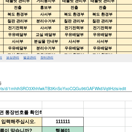
동
sheets/d/1mhihSRO3XhhfwkTB3KnSoYxoCQGu96GAFWk6Vq9Hzis/edit